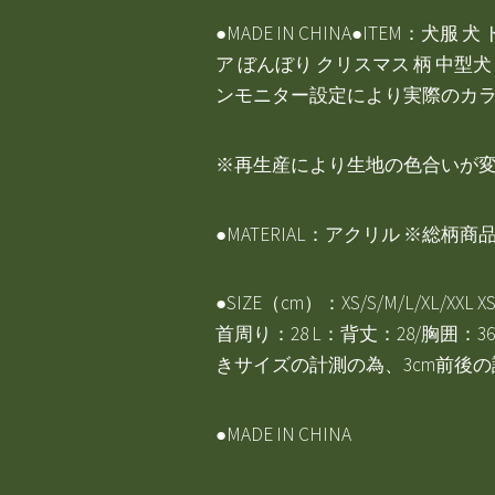
●MADE IN CHINA●ITEM
ア ぼんぼり クリスマス 柄 中型犬
ンモニター設定により実際のカ
※再生産により生地の色合いが
●MATERIAL：アクリル ※
●SIZE（cm）：XS/S/M/L/XL/
首周り：28 L：背丈：28/胸囲：36
きサイズの計測の為、3cm前後
●MADE IN CHINA