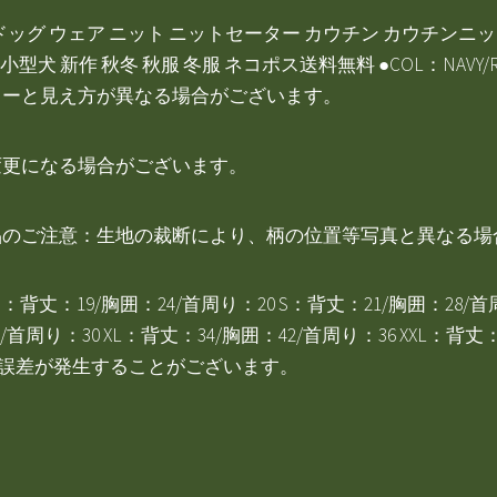
：犬服 犬 ドッグ ウェア ニット ニットセーター カウチン カウチン
 小型犬 新作 秋冬 秋服 冬服 ネコポス送料無料 ●COL：NAV
ラーと見え方が異なる場合がございます。
変更になる場合がございます。
総柄商品のご注意：生地の裁断により、柄の位置等写真と異なる
XXL XS：背丈：19/胸囲：24/首周り：20 S：背丈：21/胸囲：28
/首周り：30 XL：背丈：34/胸囲：42/首周り：36 XXL：背丈
の誤差が発生することがございます。