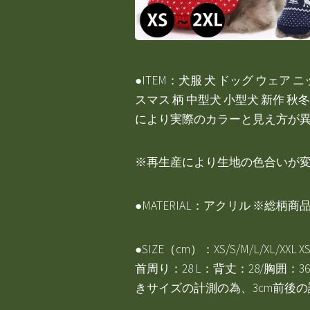
●ITEM：犬服 犬 ドッグ ウェア
スマス 柄 中型犬 小型犬 新作 秋
により実際のカラーと見え方が
※再生産により生地の色合いが
●MATERIAL：アクリル ※
●SIZE（cm）：XS/S/M/L/XL/
首周り：28 L：背丈：28/胸囲：36
きサイズの計測の為、3cm前後