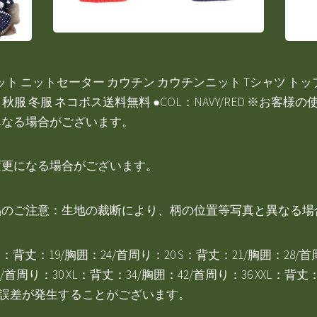
 ニット ニットセーター カウチン カウチンニット Tシャツ ト
冬 秋服 冬服 ネコポス送料無料 ●COL：NAVY/RED ※お
異なる場合がございます。
変更になる場合がございます。
総柄商品のご注意：生地の裁断により、柄の位置等写真と異なる
XXL XS：背丈：19/胸囲：24/首周り：20 S：背丈：21/胸囲：28
/首周り：30 XL：背丈：34/胸囲：42/首周り：36 XXL：背丈
の誤差が発生することがございます。