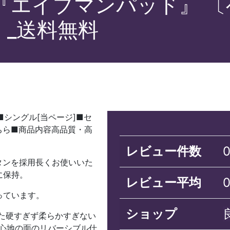
5 『エイプマンパッド』 
】_送料無料
シングル[当ページ]■セ
ちら■商品内容高品質・高
レビュー件数
タンを採用長くお使いいた
に保持。
レビュー平均
っています。
ショップ
した硬すぎず柔らかすぎない
寝心地の面のリバーシブル仕