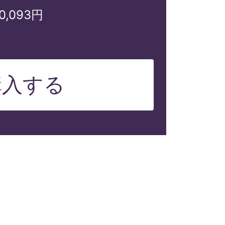
10,093円
購入する