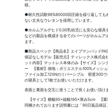
様。
●耐久性試験98%80000回圧縮を繰り返して
ない丈夫なウレタンを採用しています。
●ホルムアルデヒド0.00乳幼児にも安心な寝
などの製品を構成する全てのパーツがホルムアル
ます。
■商品スペック【商品名】エイプマンパッドPAD
保証なしモデル【販売元】ティレックス株式会
ット内容】マットレス本体のみ【サイズ】シン
ー 【素材】側地：ポリエステル100%メッシュ
ファイル加工120Nのリバーシブル 密度30D
の寝具として1枚でお使いいただけます。
表面と裏面を交互に使うことで長くお使い頂け
【サイズ】横幅95×縦幅195×厚み5cm 【重
同梱されております説明書には「90日返品保証