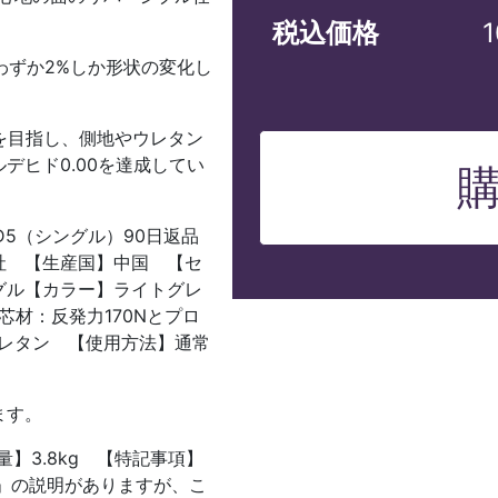
税込価格
もわずか2%しか形状の変化し
具を目指し、側地やウレタン
デヒド0.00を達成してい
5（シングル）90日返品
社 【生産国】中国 【セ
グル【カラー】ライトグレ
芯材：反発力170Nとプロ
ウレタン 【使用方法】通常
ます。
量】3.8kg 【特記事項】
」の説明がありますが、こ