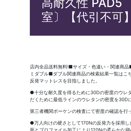
高耐久性 PAD
室〕【代引不可
店内全品送料無料!■サイズ・色違い・関連商品■
ミダブル■ダブル関連商品の検索結果一覧はこ
反発マットレスを目指しました。
●十分な耐久度を得るために30Dの密度のウレ
だくために最低ラインのウレタンの密度を30D
第三者機関ボーケンの検査にて密度の確認を行
●万人向けの硬さとして170Nの反発力を採用
面とプロファイル加工により120Nの柔らかな