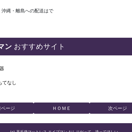
・沖縄・離島への配送はで
マン
おすすめサイト
容器
もてなし
前ページ
ＨＯＭＥ
次ページ
(c) 高反発マットレス エイプマン おしりだって、洗ってほしい。