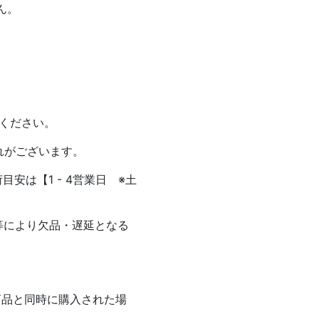
ん。
。
ください。
れがございます。
安は【1 - 4営業日 ※土
等により欠品・遅延となる
商品と同時に購入された場