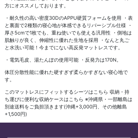
方にオススメしております。
・耐久性の高い密度30DのAPPU硬質フォームを使用 ・表
と裏面で2種類の寝心地が体感できるリバーシブル仕様 ・
厚さ5cmで1枚でも、重ね使いでも使える汎用性 ・側地は
肌触りが良く、伸縮性に優れた生地を採用 ・なんと丸ご
と水洗い可能！今までにない高反発マットレスです。
・電気毛皮、湯たんぽの使用可能 ・反発力は170N。
体圧分散性能に優れた硬すぎず柔らかすぎない寝心地で
す。
このマットレスにフィットするシーツはこちら 収納・持
ち運びに便利な収納ケースはこちら ※沖縄県・一部離島は
別途送料をご負担頂きます(沖縄+3,000円、その他離島
+1,500円)